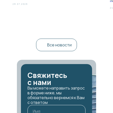
пр
28.07.2026
24
Все новости
Свяжитесь
с нами
Вы можете направить запрос
в форме ниже, мы
обязательно вернемся к Вам
с ответом