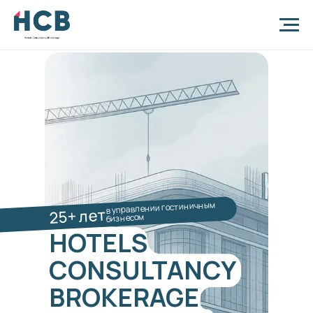
в управлении гостиничным
25+ лет
бизнесом
HOTELS
CONSULTANCY
BROKERAGE