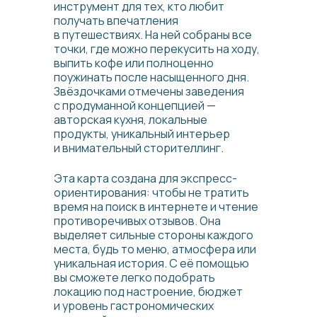
инструмент для тех, кто любит
получать впечатления
в путешествиях. На ней собраны все
точки, где можно перекусить на ходу,
выпить кофе или полноценно
поужинать после насыщенного дня.
Звёздочками отмечены заведения
с продуманной концепцией —
авторская кухня, локальные
продукты, уникальный интерьер
и внимательный сторителлинг.
Эта карта создана для экспресс-
ориентирования: чтобы не тратить
время на поиск в интернете и чтение
противоречивых отзывов. Она
выделяет сильные стороны каждого
места, будь то меню, атмосфера или
уникальная история. С её помощью
вы сможете легко подобрать
локацию под настроение, бюджет
и уровень гастрономических