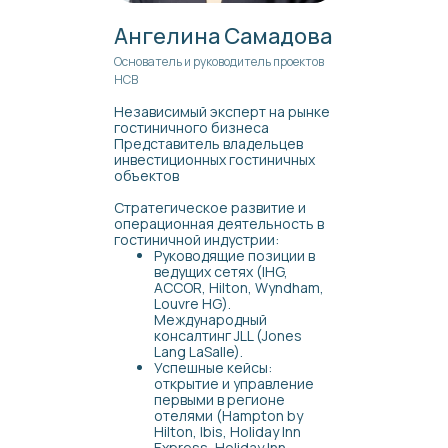
Ангелина Самадова
Основатель и руководитель проектов
НСВ
Независимый эксперт на рынке
гостиничного бизнеса
Представитель владельцев
инвестиционных гостиничных
объектов
Стратегическое развитие и
операционная деятельность в
гостиничной индустрии:
Руководящие позиции в
ведущих сетях (IHG,
ACCOR, Hilton, Wyndham,
Louvre HG).
Международный
консалтинг JLL (Jones
Lang LaSalle).
Успешные кейсы:
открытие и управление
первыми в регионе
отелями (Hampton by
Hilton, Ibis, Holiday Inn
Express, Holiday Inn,