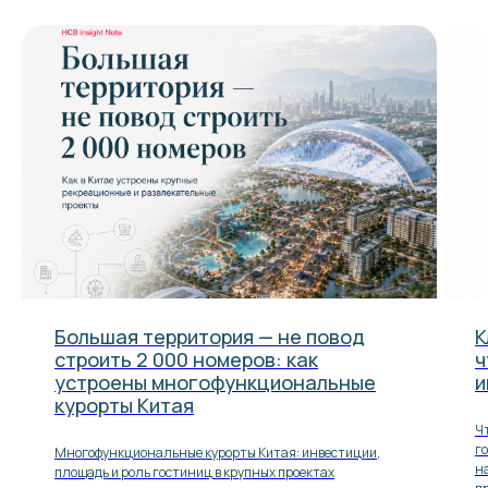
Большая территория — не повод
К
строить 2 000 номеров: как
ч
устроены многофункциональные
и
курорты Китая
Ч
г
Многофункциональные курорты Китая: инвестиции,
на
площадь и роль гостиниц в крупных проектах