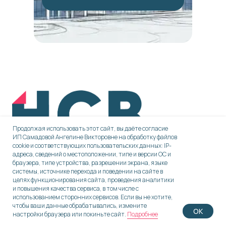
Продолжая использовать этот сайт, вы даёте согласие
ИП Самадовой Ангелине Викторовне на обработку файлов
cookie и соответствующих пользовательских данных: IP-
адреса, сведений о местоположении, типе и версии ОС и
браузера, типе устройства, разрешении экрана, языке
Навигация
системы, источнике перехода и поведении на сайте в
целях функционирования сайта, проведения аналитики
и повышения качества сервиса, в том числе с
использованием сторонних сервисов. Если вы не хотите,
О нас
чтобы ваши данные обрабатывались, измените
OK
настройки браузера или покиньте сайт.
Подробнее
Услуги