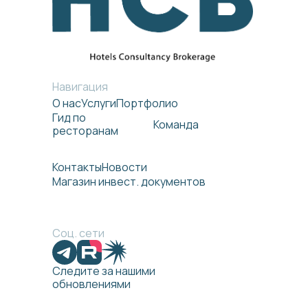
Навигация
О нас
Услуги
Портфолио
Гид по
Команда
ресторанам
Контакты
Новости
Магазин инвест. документов
Соц. сети
Следите за нашими
обновлениями