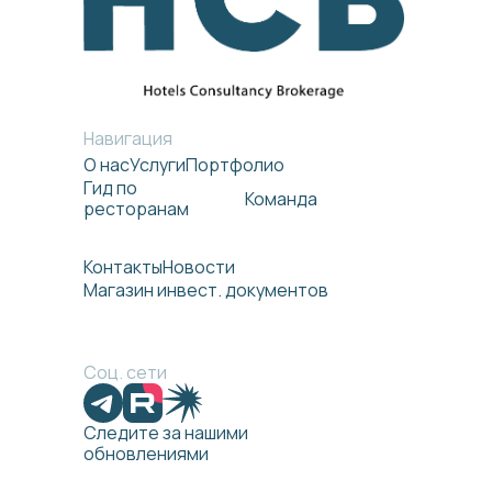
Навигация
О нас
Услуги
Портфолио
Гид по
Команда
ресторанам
Контакты
Новости
Магазин инвест. документов
Соц. сети
Следите за нашими
обновлениями